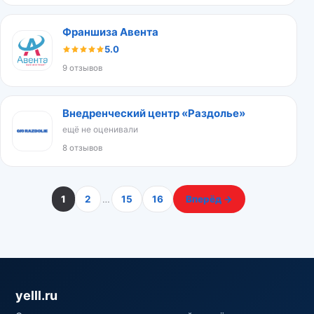
Франшиза Авента
5.0
9 отзывов
Внедренческий центр «Раздолье»
ещё не оценивали
8 отзывов
1
2
…
15
16
Вперёд →
yelll.ru