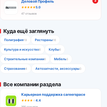
3
Деловой Профиль
5.0
47 отзывов
Куда ещё заглянуть
Полиграфия
Рестораны
19
16
Культура и искусство
Клубы
8
6
Строительные компании
Мебель
6
5
Страхование
Автозапчасти, аксессуары
4
3
Все компании раздела
Карьерная поддержка careerspace
4.4
166 отзывов