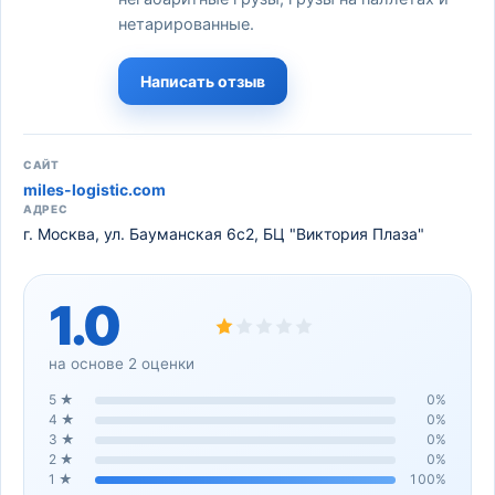
нетарированные.
Написать отзыв
САЙТ
miles-logistic.com
АДРЕС
г. Москва, ул. Бауманская 6с2, БЦ "Виктория Плаза"
1.0
на основе
2
оценки
5
★
0
%
4
★
0
%
3
★
0
%
2
★
0
%
1
★
100
%