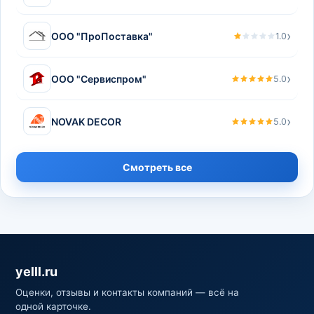
›
ООО "ПроПоставка"
1.0
›
ООО "Сервиспром"
5.0
›
NOVAK DECOR
5.0
Смотреть все
yelll.ru
Оценки, отзывы и контакты компаний — всё на
одной карточке.