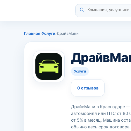
Главная
›
Услуги
›
ДрайвМани
ДрайвМа
Услуги
0 отзывов
ДрайвМани в Краснодаре — 
автомобиля или ПТС от 80 0
от 5% в месяц. Машина оста
обычно весь срок договора.