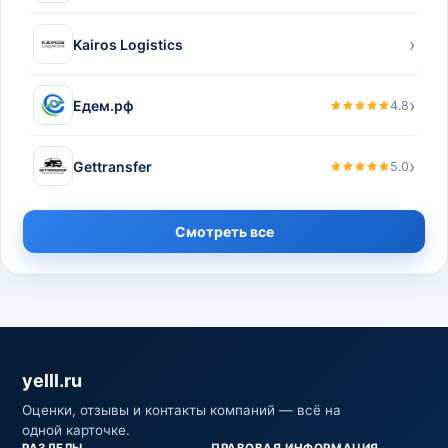
›
Kairos Logistics
›
Едем.рф
4.8
›
Gettransfer
5.0
Смотреть все
yelll.ru
Оценки, отзывы и контакты компаний — всё на
одной карточке.