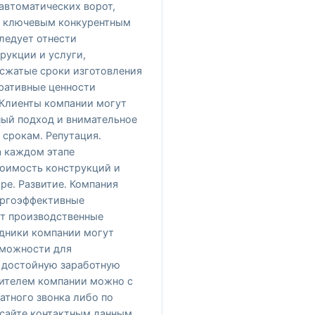
автоматических ворот,
К ключевым конкурентным
ледует отнести
рукции и услуги,
 сжатые сроки изготовления
ративные ценности
 Клиенты компании могут
ный подход и внимательное
 срокам. Репутация.
а каждом этапе
тоимость конструкций и
ре. Развитие. Компания
ергоэффективные
т производственные
дники компании могут
зможности для
 достойную заработную
вителем компании можно с
тного звонка либо по
сайте контактным данным.