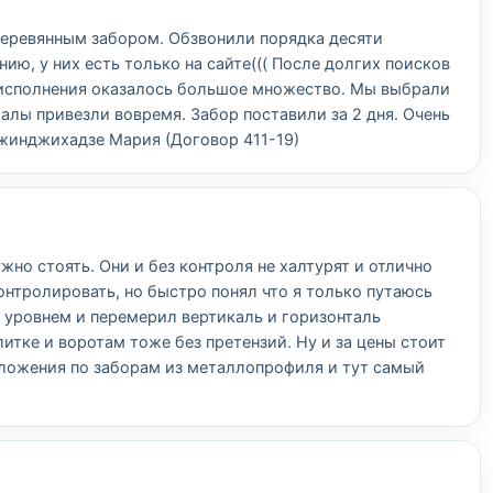
деревянным забором. Обзвонили порядка десяти
ию, у них есть только на сайте((( После долгих поисков
 исполнения оказалось большое множество. Мы выбрали
алы привезли вовремя. Забор поставили за 2 дня. Очень
жинджихадзе Мария (Договор 411-19)
но стоять. Они и без контроля не халтурят и отлично
онтролировать, но быстро понял что я только путаюсь
с уровнем и перемерил вертикаль и горизонталь
литке и воротам тоже без претензий. Ну и за цены стоит
дложения по заборам из металлопрофиля и тут самый