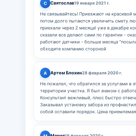
Святослав
С
19 января 2021 г.
Не связывайтесь! Приезжают на красивой 
потом долго пытаются увеличить смету лю
приехали через 2 месяца! уже в декабре ко
сказали все делают сами по гарантии - ока
работают датчики - больше месяца "посыла
обходите компанию стороной
Артем Блохин
А
28 февраля 2020 г.
Не пожалел, что обратился за услугами в 
территории участка. Я был знаком с работ
Консультант вежливый, плюс быстро отвеча
Заказывал установку забора из профнастил
собой оставили порядок. Цена приемлемая
Мария
М
19 февраля 2020 г.