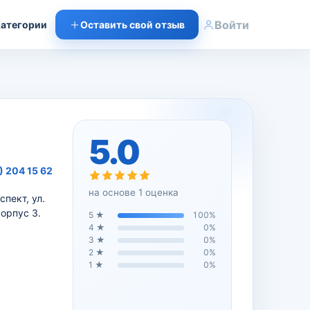
Войти
атегории
Оставить свой отзыв
5.0
) 204 15 62
на основе
1
оценка
спект, ул.
корпус 3.
5
★
100
%
4
★
0
%
3
★
0
%
2
★
0
%
1
★
0
%