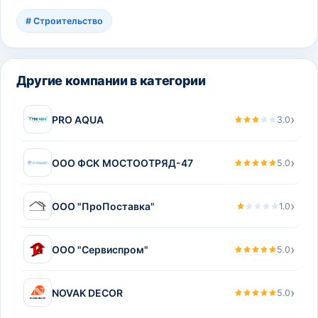
#
Строительство
Другие компании в категории
›
PRO AQUA
3.0
›
ООО ФСК МОСТООТРЯД-47
5.0
›
ООО "ПроПоставка"
1.0
›
ООО "Сервиспром"
5.0
›
NOVAK DECOR
5.0