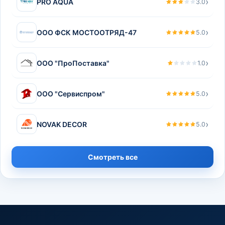
›
PRO AQUA
3.0
›
ООО ФСК МОСТООТРЯД-47
5.0
›
ООО "ПроПоставка"
1.0
›
ООО "Сервиспром"
5.0
›
NOVAK DECOR
5.0
Смотреть все