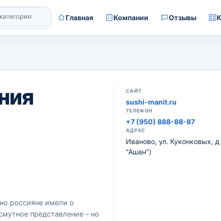
Главная
Компании
Отзывы
К
ния
САЙТ
sushi-manit.ru
ТЕЛЕФОН
+7 (950) 888-88-87
АДРЕС
Иваново, ул. Куконковых, д 
"Ашан")
вно россияне имели о
смутное представление – но