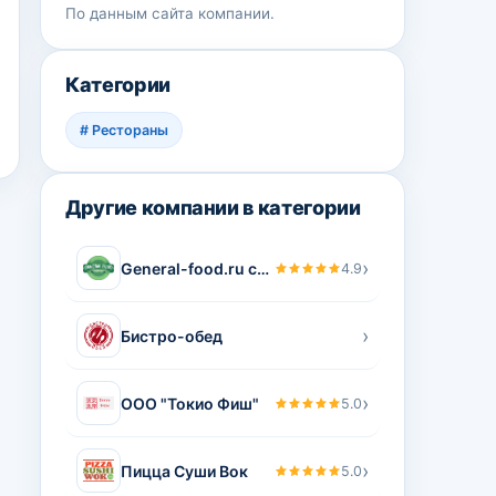
По данным сайта компании.
Категории
#
Рестораны
Другие компании в категории
›
General-food.ru сервис по доставке сбалансированного питания в Москве
4.9
›
Бистро-обед
›
ООО "Токио Фиш"
5.0
›
Пицца Суши Вок
5.0