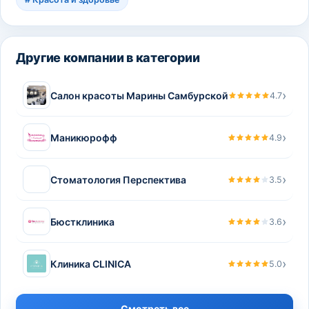
Другие компании в категории
›
Салон красоты Марины Самбурской
4.7
›
Маникюрофф
4.9
›
Стоматология Перспектива
3.5
›
Бюстклиника
3.6
›
Клиника CLINICA
5.0
Смотреть все