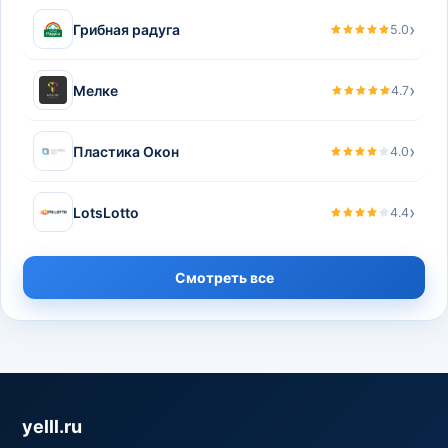
›
Грибная радуга
5.0
›
Мелке
4.7
›
Пластика Окон
4.0
›
LotsLotto
4.4
Смотреть все
yelll.ru