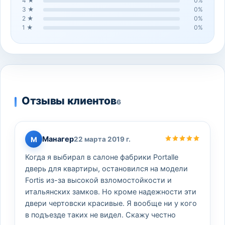
4
★
0
%
3
★
0
%
2
★
0
%
1
★
0
%
Отзывы клиентов
6
Манагер
М
22 марта 2019 г.
Когда я выбирал в салоне фабрики Portalle
дверь для квартиры, остановился на модели
Fortis из-за высокой взломостойкости и
итальянских замков. Но кроме надежности эти
двери чертовски красивые. Я вообще ни у кого
в подъезде таких не видел. Скажу честно