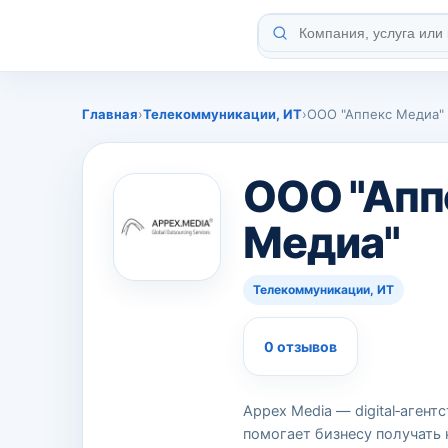
Главная
›
Телекоммуникации, ИТ
›
ООО "Аппекс Медиа"
ООО "Апп
Медиа"
Телекоммуникации, ИТ
0 отзывов
Appex Media — digital‑агент
помогает бизнесу получать 