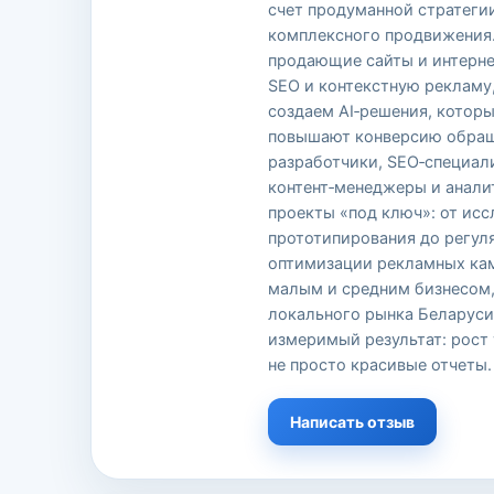
счет продуманной стратеги
комплексного продвижения
продающие сайты и интерне
SEO и контекстную рекламу,
создаем AI‑решения, котор
повышают конверсию обращ
разработчики, SEO‑специал
контент‑менеджеры и анали
проекты «под ключ»: от ис
прототипирования до регул
оптимизации рекламных кам
малым и средним бизнесом
локального рынка Беларуси
измеримый результат: рост 
не просто красивые отчеты.
Написать отзыв