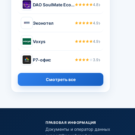
›
DAO SoulMate Ecosystem
4.8
›
Эконотел
4.9
›
Voxys
4.9
›
Р7-офис
3.9
Смотреть все
ПРАВОВАЯ ИНФОРМАЦИЯ
Документы и оператор данных