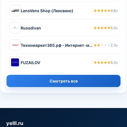
›
LensVens Shop (Ленсвенс)
4.8
›
Russdivan
5.0
›
Техномаркет365.рф - Интернет-магазин бытовой техники
2.3
›
FUZAILOV
5.0
Смотреть все
yelll.ru