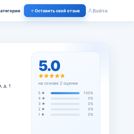
Войти
атегории
Оставить свой отзыв
5.0
на основе
2
оценки
, д. 1
5
★
100
%
4
★
0
%
3
★
0
%
2
★
0
%
1
★
0
%