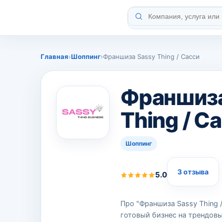
Главная
›
Шоппинг
›
Франшиза Sassy Thing / Сасси
Франшиза
Thing / С
Шоппинг
3 отзыва
5.0
Про "Франшиза Sassy Thing /
готовый бизнес на трендов