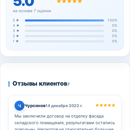
5.0
на основе
7
оценок
5
★
100
%
4
★
0
%
3
★
0
%
2
★
0
%
1
★
0
%
Отзывы клиентов
7
Чурсинов
Ч
14 декабря 2022 г.
Мы заключили договор на отделку фасада
складского помещения, результатами остались
довольны. Несмотря на относительно большие