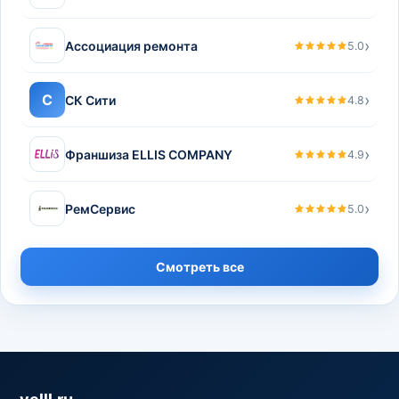
›
Ассоциация ремонта
5.0
›
С
СК Сити
4.8
›
Франшиза ELLIS COMPANY
4.9
›
РемСервис
5.0
Смотреть все