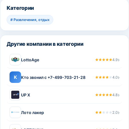
Категории
#
Развлечения, отдых
Другие компании в категории
›
LottoAge
4.9
›
К
Кто звонил с +7-499-703-21-28
4.0
›
UP X
4.8
›
Лото лакер
2.0