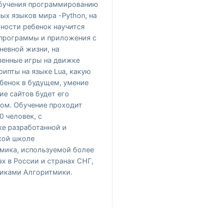
о обучения программированию
ых языков мира -Python, на
ности ребенок научится
 программы и приложения с
невной жизни, на
венные игры на движке
рипты на языке Lua, какую
бенок в будущем, умение
ие сайтов будет его
ом. Обучение проходит
10 человек, с
ке разработанной и
кой школе
мика, используемой более
ах в России и странах СНГ,
никами Алгоритмики.