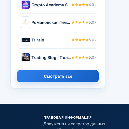
›
Crypto Academy SoulTeam
4.9
›
Романовская Гимназия
5.0
›
Triraid
5.0
›
Trading Blog | Полунин Олег – телеграмм канал, блог по трейдингу и криптовалюте Полунина Олега.
5.0
Смотреть все
ПРАВОВАЯ ИНФОРМАЦИЯ
Документы и оператор данных