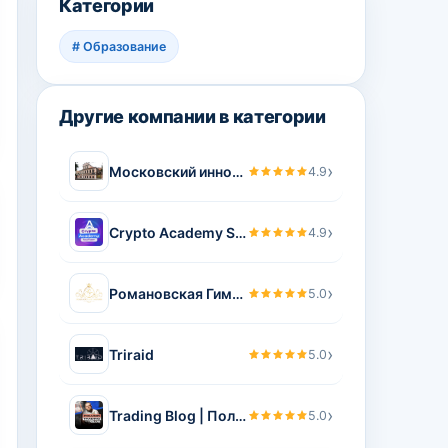
Категории
#
Образование
Другие компании в категории
›
Московский инновационный университет
4.9
›
Crypto Academy SoulTeam
4.9
›
Романовская Гимназия
5.0
›
Triraid
5.0
›
Trading Blog | Полунин Олег – телеграмм канал, блог по трейдингу и криптовалюте Полунина Олега.
5.0