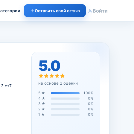
Войти
атегории
Оставить свой отзыв
5.0
на основе
2
оценки
 3 ст7
5
★
100
%
4
★
0
%
3
★
0
%
2
★
0
%
1
★
0
%