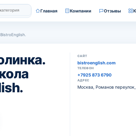
Главная
Компании
Отзывы
К
istroEnglish.
олинка.
САЙТ
bistroenglish.com
кола
ТЕЛЕФОН
+7925 873 6790
АДРЕС
ish.
Москва, Романов переулок,