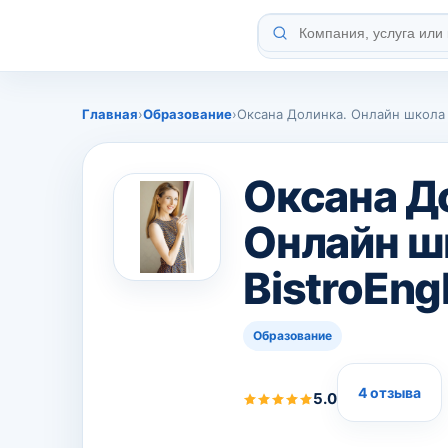
Главная
›
Образование
›
Оксана Долинка. Онлайн школа B
Оксана Д
Онлайн ш
BistroEngl
Образование
4 отзыва
5.0