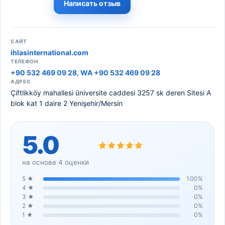
Написать отзыв
САЙТ
ihlasinternational.com
ТЕЛЕФОН
+90 532 469 09 28, WA +90 532 469 09 28
АДРЕС
Çiftlikköy mahallesi üniversite caddesi 3257 sk deren Sitesi A
blok kat 1 daire 2 Yenişehir/Mersin
5.0
на основе
4
оценки
5
★
100
%
4
★
0
%
3
★
0
%
2
★
0
%
1
★
0
%