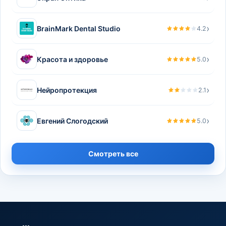
›
BrainMark Dental Studio
4.2
›
Красота и здоровье
5.0
›
Нейропротекция
2.1
›
Евгений Слогодский
5.0
Смотреть все