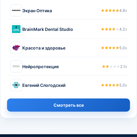
›
Экран Оптика
4.9
›
BrainMark Dental Studio
4.2
›
Красота и здоровье
5.0
›
Нейропротекция
2.1
›
Евгений Слогодский
5.0
Смотреть все