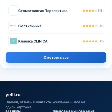
›
Стоматология Перспектива
3.5
›
Бюстклиника
3.6
›
Клиника CLINICA
5.0
Смотреть все
yelll.ru
Оценки, отзывы и контакты компаний — всё на
одной карточке.
РАЗДЕЛЫ
ПРАВОВАЯ ИНФОРМАЦИЯ