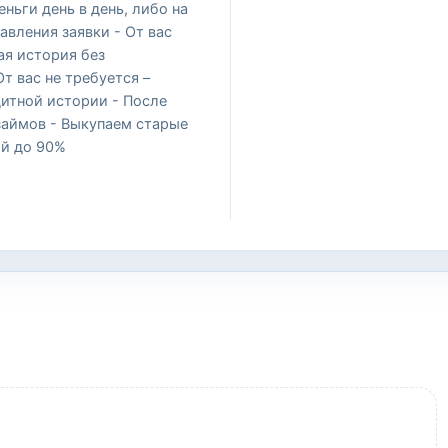
еньги день в день, либо на
вления заявки - От вас
ая история без
т вас не требуется –
дитной истории - После
займов - Выкупаем старые
ой до 90%