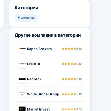
Категории
#
Финансы
Другие компании в категории
›
Kappa Brokers
5.0
›
БИНКОР
4.6
›
Neobrok
5.0
›
White Stone Group
5.0
›
Marret Invest
4.5