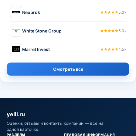
›
Neobrok
5.0
›
White Stone Group
5.0
›
Marret Invest
4.5
Смотреть все
yelll.ru
Оценки, отзывы и контакты компаний — всё на
одной карточке.
РАЗДЕЛЫ
ПРАВОВАЯ ИНФОРМАЦИЯ