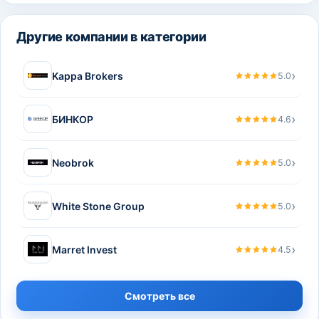
Другие компании в категории
›
Kappa Brokers
5.0
›
БИНКОР
4.6
›
Neobrok
5.0
›
White Stone Group
5.0
›
Marret Invest
4.5
Смотреть все