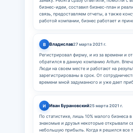
заявку. Ребята сразу ответили, помогли с
бизнес-идеи, составил бизнес-план и реа
связь, предоставляем отчеты, а также ко
работой компании, бизнес работает и прин
Владислав
В
27 марта 2021 г.
Регистрировал фирму, и из за времени и о
обратился в данную компанию Aritum. Впеч
Люди на своем месте и работают на резул
зарегистрированы в срок. От сотрудничес
времени мной задуманного и уже дает при
Иван Бурановский
И
25 марта 2021 г.
По статистике, лишь 10% малого бизнеса в 
знакомые и друзья некоторые открывали св
небольшую прибыль. Когда я решился все т