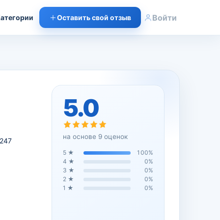
Войти
атегории
Оставить свой отзыв
5.0
на основе
9
оценок
.247
5
★
100
%
4
★
0
%
3
★
0
%
2
★
0
%
1
★
0
%