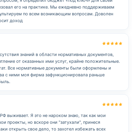
 вопросом, я определил бюджет «под ключ» для своей
лизовал его на практике. Мы ежедневно поддерживаем
нсультируем по всем возникающим вопросам. Доволен
осит доход
тсутствия знаний в области нормативных документов,
атление от оказанных ими услуг, крайне положительные.
ьтат. Все нормативные документы были оформлены и
тва с ними моя фирма зафункционировала раньше
быль.
РФ выживает. Я это не нароком знаю, так как мои
ои проекты, но вскоре они "затухали", принеся
аки открыть свое дело, то захотел избежать всех