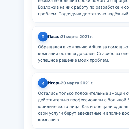
весьма небольшие сроки помогли с процесс
Возложив на них работу по разработке и 
проблем. Подрядчик достаточно надёжный 
Павел
П
21 марта 2021 г.
Обращался в компанию Aritum за помощью 
компании остался доволен. Спасибо за оп
успешное решение моих проблем.
Игорь
И
20 марта 2021 г.
Остались только положительные эмоции от
действительно профессионалы с большой б
юридического лица. Как и обещали сделали
свои услуги берут адекватные и вполне до
компанию.