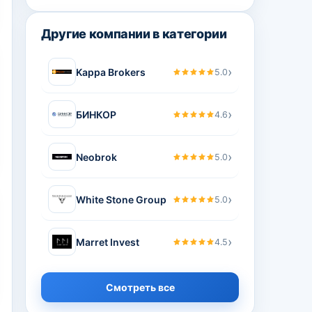
Другие компании в категории
›
Kappa Brokers
5.0
›
БИНКОР
4.6
›
Neobrok
5.0
›
White Stone Group
5.0
›
Marret Invest
4.5
Смотреть все