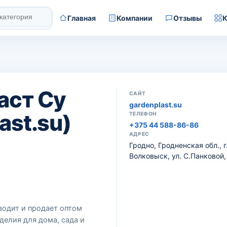
Главная
Компании
Отзывы
К
аст Су
САЙТ
gardenplast.su
ast.su)
ТЕЛЕФОН
+375 44 588-86-86
АДРЕС
Гродно, Гродненская обл., г
Волковыск, ул. С.Панковой,
водит и продает оптом
делия для дома, сада и