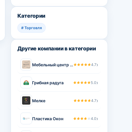
Категории
#
Торговля
Другие компании в категории
›
Мебельный центр Три Кита
4.7
›
Грибная радуга
5.0
›
Мелке
4.7
›
Пластика Окон
4.0