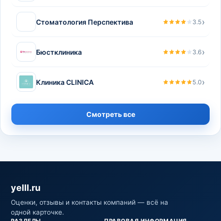
›
Стоматология Перспектива
3.5
›
Бюстклиника
3.6
›
Клиника CLINICA
5.0
Смотреть все
yelll.ru
Оценки, отзывы и контакты компаний — всё на
одной карточке.