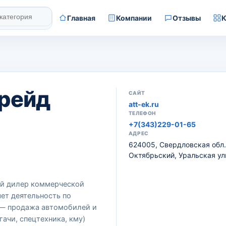
Главная
Компании
Отзывы
К
рейд
САЙТ
att-ek.ru
ТЕЛЕФОН
+7(343)229-01-65
АДРЕС
624005, Свердловская обл.,
Октябрьский, Уральская ули
ый дилер коммерческой
ет деятельность по
— продажа автомобилей и
гачи, спецтехника, кму)