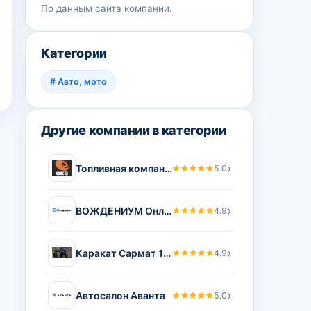
По данным сайта компании.
Категории
#
Авто, мото
Другие компании в категории
›
Топливная компания ЕКА
5.0
›
ВОЖДЕНИУМ Онлайн школа водительского мастерства Василия Руденко
4.9
›
Каракат Сармат 1500
4.9
›
Автосалон Аванта
5.0