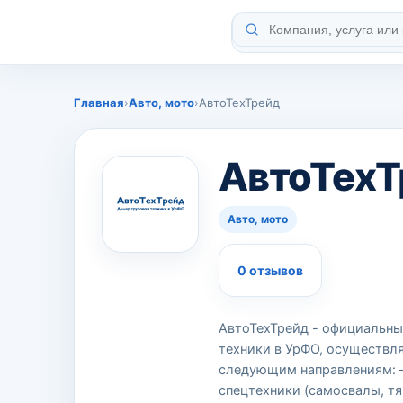
Главная
›
Авто, мото
›
AвтоТехТрейд
AвтоТехТ
Авто, мото
0 отзывов
АвтоТехТрейд - официальн
техники в УрФО, осуществля
следующим направлениям: 
спецтехники (самосвалы, тя