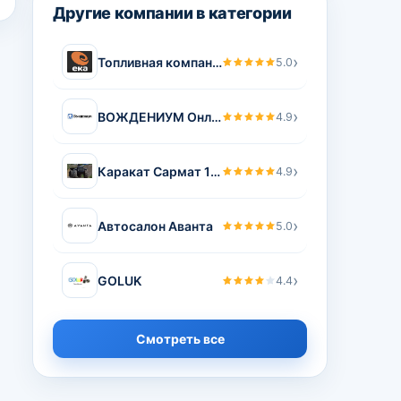
Другие компании в категории
›
Топливная компания ЕКА
5.0
›
ВОЖДЕНИУМ Онлайн школа водительского мастерства Василия Руденко
4.9
›
Каракат Сармат 1500
4.9
›
Автосалон Аванта
5.0
›
GOLUK
4.4
Смотреть все