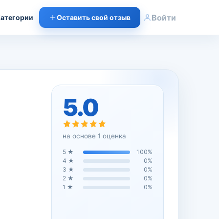
Войти
атегории
Оставить свой отзыв
5.0
на основе
1
оценка
5
★
100
%
4
★
0
%
3
★
0
%
2
★
0
%
1
★
0
%