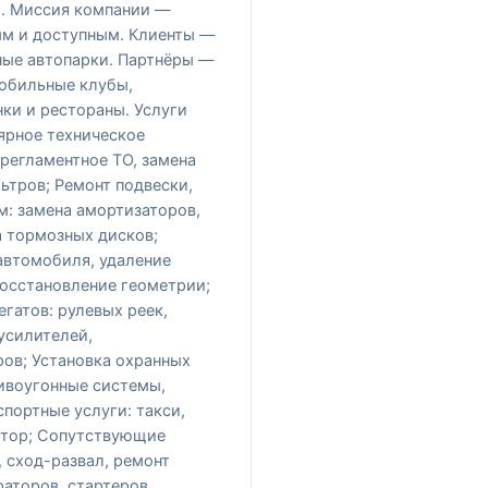
. Миссия компании —
ым и доступным. Клиенты —
ные автопарки. Партнёры —
обильные клубы,
ки и рестораны. Услуги
ярное техническое
регламентное ТО, замена
льтров; Ремонт подвески,
м: замена амортизаторов,
а тормозных дисков;
автомобиля, удаление
восстановление геометрии;
егатов: рулевых реек,
усилителей,
ров; Установка охранных
тивоугонные системы,
портные услуги: такси,
атор; Cопутствующие
 сход-развал, ремонт
аторов, стартеров.