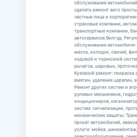
обслуживания автомобилей
сделать ремонт авто прост
частные лица и корпоратив
страховые компании, автом
транспортные компании, бан
автосервисов Вилгуд: Регул
обслуживание автомобиля: 
масла, колодок, свечей, фи
ходовой и тормозной систе
рычагов, шаровых, проточк
Кузовной ремонт: покраска 
вмятин, удаление царапин, 
Ремонт других систем и агр
рулевых механизмов, гидро
кондиционеров, катализато
систем: сигнализации, про
механические защиты; Транс
прокат автомобилей, эваку
услуги: мойка, шиномонтаж,
электрооборудования, генер